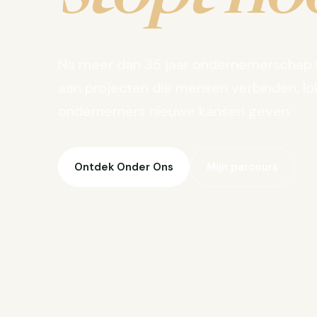
Na meer dan 35 jaar ondernemerschap 
aan projecten die mensen verbinden, lo
ondernemers nieuwe kansen geven.
Ontdek Onder Ons
Mijn parcours