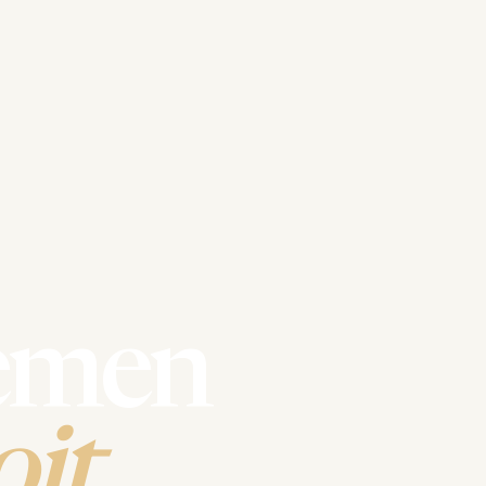
emen
it.