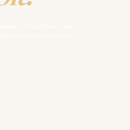
bouwt Luk Van Biesen verder
kale economie activeren en